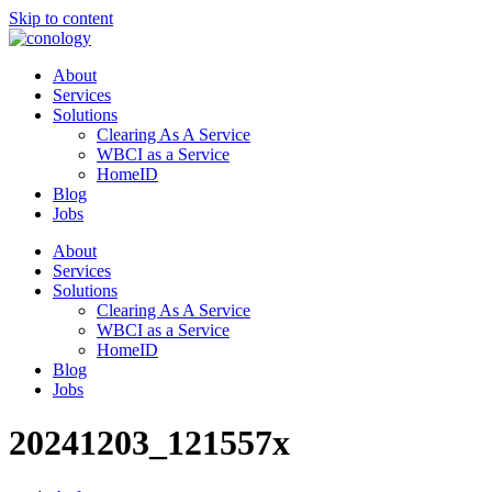
Skip to content
About
Services
Solutions
Clearing As A Service
WBCI as a Service
HomeID
Blog
Jobs
About
Services
Solutions
Clearing As A Service
WBCI as a Service
HomeID
Blog
Jobs
20241203_121557x