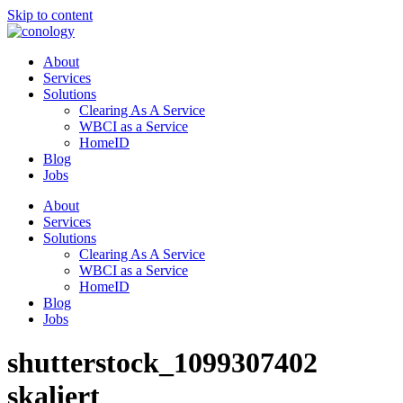
Skip to content
About
Services
Solutions
Clearing As A Service
WBCI as a Service
HomeID
Blog
Jobs
About
Services
Solutions
Clearing As A Service
WBCI as a Service
HomeID
Blog
Jobs
shutterstock_1099307402
skaliert