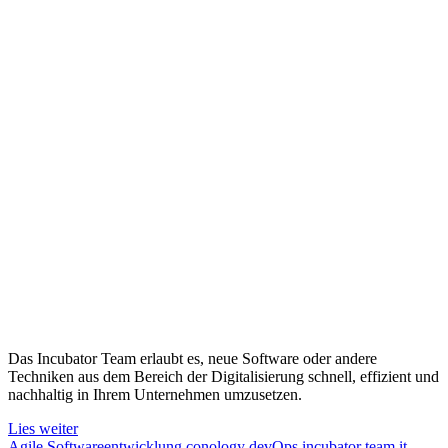
Das Incubator Team erlaubt es, neue Software oder andere
Techniken aus dem Bereich der Digitalisierung schnell, effizient und
nachhaltig in Ihrem Unternehmen umzusetzen.
Lies weiter
Agile Softwareentwicklung
conology
devOps
incubator team
it